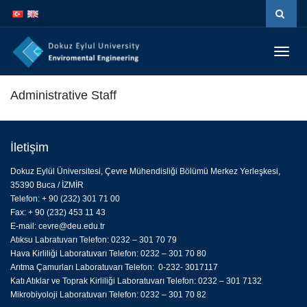
İçeriğe
Navigasyona
atla
atla
Menüy
Geç
Administrative Staff
İletişim
Dokuz Eylül Üniversitesi, Çevre Mühendisliği Bölümü Merkez Yerleşkesi,
35390 Buca / İZMİR
Telefon: + 90 (232) 301 71 00
Fax: + 90 (232) 453 11 43
E-mail:
cevre@deu.edu.tr
Atıksu Labratuvarı Telefon: 0232 – 301 70 79
Hava Kirliliği Laboratuvarı Telefon: 0232 – 301 70 80
Arıtma Çamurları Laboratuvarı Telefon: 0-232- 3017117
Katı Atıklar ve Toprak Kirliliği Laboratuvarı Telefon: 0232 – 301 7132
Mikrobiyoloji Laboratuvarı Telefon: 0232 – 301 70 82