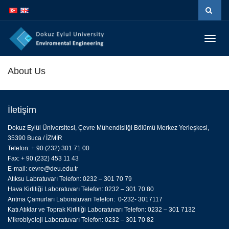
İçeriğe
Navigasyona
atla
atla
Menüy
Geç
About Us
İletişim
Dokuz Eylül Üniversitesi, Çevre Mühendisliği Bölümü Merkez Yerleşkesi,
35390 Buca / İZMİR
Telefon: + 90 (232) 301 71 00
Fax: + 90 (232) 453 11 43
E-mail:
cevre@deu.edu.tr
Atıksu Labratuvarı Telefon: 0232 – 301 70 79
Hava Kirliliği Laboratuvarı Telefon: 0232 – 301 70 80
Arıtma Çamurları Laboratuvarı Telefon: 0-232- 3017117
Katı Atıklar ve Toprak Kirliliği Laboratuvarı Telefon: 0232 – 301 7132
Mikrobiyoloji Laboratuvarı Telefon: 0232 – 301 70 82